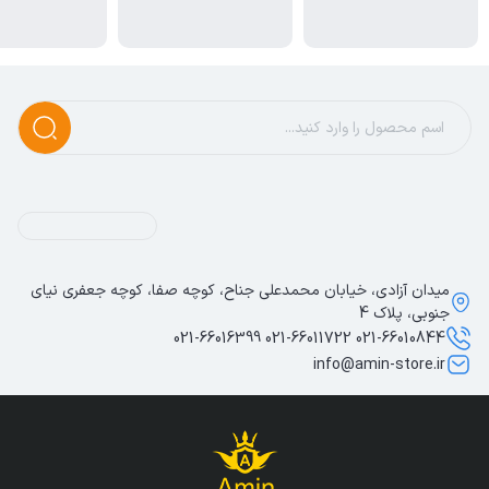
میدان آزادی، خیابان محمدعلی جناح، کوچه صفا، کوچه جعفری نیای
جنوبی، پلاک 4
021-66010844 021-66011722 021-66016399
info@amin-store.ir