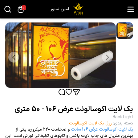
0
امین استور
بک لایت اکوسالونت عرض 106 - 50 متری
Back Light
دسته بندی
:
رول بک لایت اکوسالونت
بک لایت اکوسالونت عرض 106 سانت
و ضخامت 220 میکرون، یکی از
بهترین متریال های چاپ لایت باکس و تابلوهای تبلیغاتی نورانی است. این