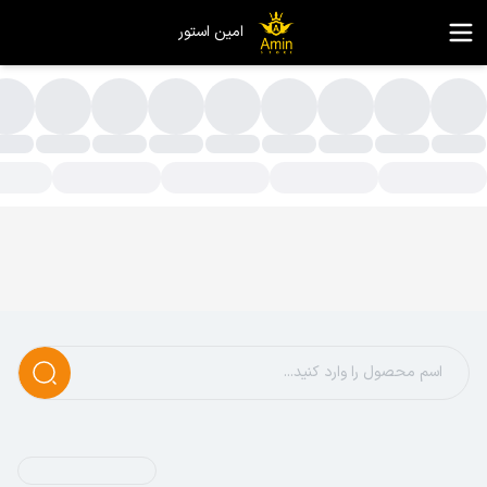
امین استور
یست قیمت رول پلاتر:رول بک لایت ، رول pp film، رول فتوگلاسه، رول کاغذ کوتد، رول کاغذ تحریر، رول ترانسپرنت، کالک پلاستیک، رول پوستی
ول کاغذ پلاتر - لیست قیمت رول پلاتر - امین استور