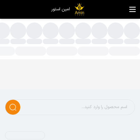
امین استور
اغذ عروسکی ماندی لیزری | قیمت و خرید مستقیم
قوای چاپی سبک ماندی لیزری (کاغذ عروسکی) مناسب چاپ لیزری و دیج