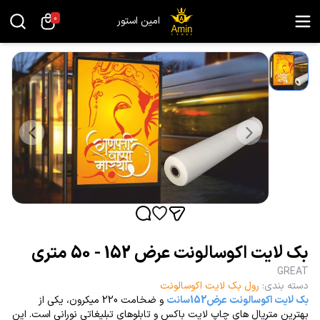
0
امین استور
بک لایت اکوسالونت عرض 152 - 50 متری
GREAT
دسته بندی
:
رول بک لایت اکوسالونت
بک لایت اکوسالونت عرض152سانت
و ضخامت 220 میکرون، یکی از
بهترین متریال های چاپ لایت باکس و تابلوهای تبلیغاتی نورانی است. این