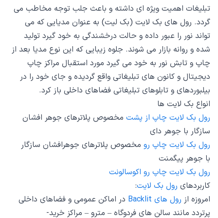
تبلیغات اهمیت ویژه ای داشته و باعث جلب توجه مخاطب می
گردد. رول های بک لایت (بک لیت) به عنوان مدیایی که می
تواند نور را عبور داده و حالت درخشندگی به خود گیرد تولید
شده و روانه بازار می شوند. جلوه زیبایی که این نوع مدیا بعد از
چاپ و تابش نور به خود می گیرد مورد استقبال مراکز چاپ
دیجیتال و کانون های تبلیغاتی واقع گردیده و جای خود را در
بیلبوردهای و تابلوهای تبلیغاتی فضاهای داخلی باز کرد.
انواع بک لایت ها
رول بک لایت چاپ از پشت
مخصوص پلاترهای جوهر افشان
سازگار با جوهر دای
رول بک لایت چاپ رو
مخصوص پلاترهای جوهرافشان سازگار
با جوهر پیگمنت
رول بک لایت چاپ رو اکوسالونت
کاربردهای
رول بک لایت
:
امروزه از
رول های Backlit
در اماکن عمومی و فضاهای داخلی
پرتردد مانند سالن های فردوگاه – مترو – مراکز خرید-