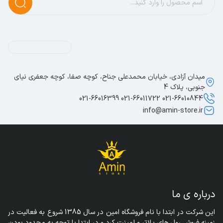
میدان آزادی، خیابان محمدعلی جناح، کوچه صفا، کوچه جعفری نیای
جنوبی، پلاک 4
021-66010844 021-66011722 021-66016399
info@amin-store.ir
درباره ی ما
این شرکت در ابتدا با نام فروشگاه امین در سال 1385 شروع به فعالیت در 
زمینه فروش رول های پلاتر و لمینت کرد و در ابتدا با توجه به محدود بودن 