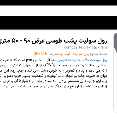
رول سولیت پشت طوسی عرض 90 - 50 متری
composite grey back film
دسته بندی
:
رول سولیت اکوسالونت
برند
:
GREATE
رول سولیت 90سانت پشت طوسی
متریالی از جنس pvc است که ظ
سطحی صاف دارد. در چاپ سولیت (PVC) متریال مصرفی کیفی
ارائه می دهد و پیام و تصویر را به خوبی منتقل می کند و چاپ روی این متر
توان به صورت چاپ رو انجام داد. کیفیت و شفافیت بسیار خوب تصویر، ثب
پایداری چاپ، قابل شستشو بودن، مقاوم در برابر انواع شرایط آب و هوایی 
زیبایی با گذشت زمان هم جزو ویژگی های چاپ سولیت به شمار می رود.