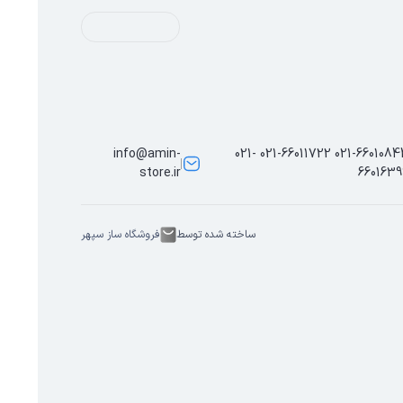
info@amin-
021-66010844 021-66011722 021-
store.ir
6601639
ساخته شده توسط
فروشگاه ساز سپهر