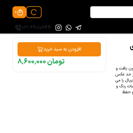
0
021-66010844
افزودن به سبد خرید
تومان
۰۰۰
٬
۶۰۰
٬
۸
اهر بدون بافت و
تی عالی در حد عکس
یال را می
ات رنگ و
و حفظ