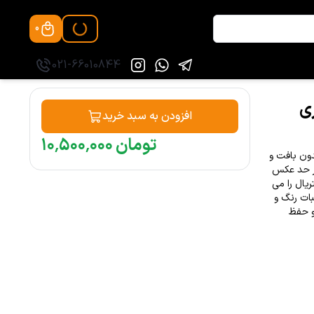
0
021-66010844
افزودن به سبد خرید
تومان
۰۰۰
٬
۵۰۰
٬
۱۰
 ظاهر بدون بافت و
تی عالی در حد عکس
یال را می
ات رنگ و
و حفظ