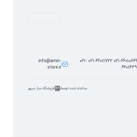
info@amin-
021-66010844 021-66011722 021-
store.ir
6601639
ساخته شده توسط
فروشگاه ساز سپهر