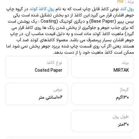
برند
:
mir
رول کتد
نوعی کاغذ قابل چاپ است که به نام
رول کاغذ کوتد
در گروه چاپ
جوهر افشان قرار می گیرد.این کاغذ از دو بخش تشکیل شده است یکی
بیس پیپر (Base Paper) و دیگری کوتینگ (Coating : یک پوشش است
که برای جذب جوهر و جلوگیری از پخش شدن رنگ ها روی کاغذ قرار می
گیرد) ماهیت کاغذ کوتد مات است و به دلیل قیمت مناسب آن، در چاپ
جوهر افشان بسیار پرمصرف می باشد. معمولا کاغذهای کوتد ضد آب
هستند یعنی اگر آب روی قسمت چاپ شده بریزد جوهر پخش نمی شود اما
ممکن است کاغذ ماهیت خود را از دست بدهد.
برند
نوع کاغذ
Coated Paper
MIRTAK
گرماژ
عرض
130گرم
106سانتی متر
طول رول
30متر