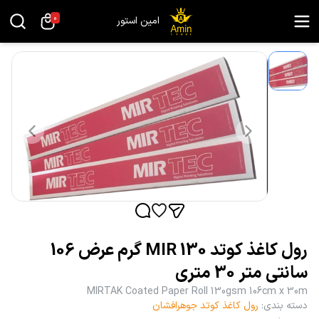
0
امین استور
رول کاغذ کوتد MIR 130 گرم عرض 106
سانتی متر 30 متری
MIRTAK Coated Paper Roll 130gsm 106cm x 30m
دسته بندی
:
رول کاغذ کوتد جوهرافشان