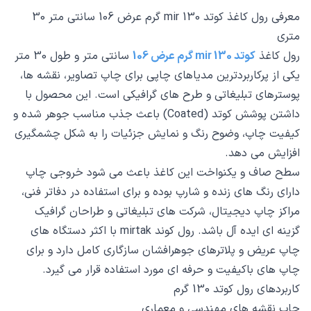
معرفی رول کاغذ کوتد mir 130 گرم عرض 106 سانتی متر 30
متری
رول کاغذ
کوتد mir 130 گرم عرض 106
سانتی متر و طول 30 متر
یکی از پرکاربردترین مدیاهای چاپی برای چاپ تصاویر، نقشه ها،
پوسترهای تبلیغاتی و طرح های گرافیکی است. این محصول با
داشتن پوشش کوتد (Coated) باعث جذب مناسب جوهر شده و
کیفیت چاپ، وضوح رنگ و نمایش جزئیات را به شکل چشمگیری
افزایش می دهد.
سطح صاف و یکنواخت این کاغذ باعث می شود خروجی چاپ
دارای رنگ های زنده و شارپ بوده و برای استفاده در دفاتر فنی،
مراکز چاپ دیجیتال، شرکت های تبلیغاتی و طراحان گرافیک
گزینه ای ایده آل باشد. رول کوند mirtak با اکثر دستگاه های
چاپ عریض و پلاترهای جوهرافشان سازگاری کامل دارد و برای
چاپ های باکیفیت و حرفه ای مورد استفاده قرار می گیرد.
کاربردهای رول کوتد 130 گرم
چاپ نقشه های مهندسی و معماری