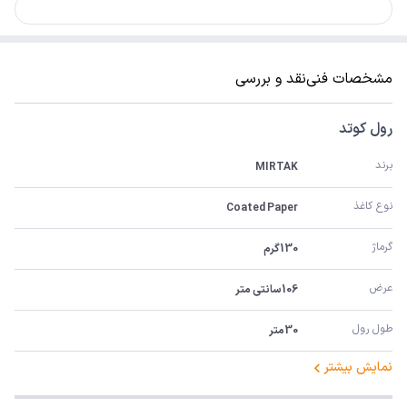
مشخصات فنی
نقد و بررسی
رول کوتد
برند
MIRTAK
نوع کاغذ
Coated Paper
گرماژ
130گرم
عرض
106سانتی متر
طول رول
30متر
نمایش بیشتر