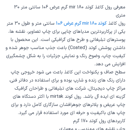
معرفی رول کاغذ کوتد mir 180 گرم عرض 106 سانتی متر 30
متری
رول کاغذ
کوتد mir 180 گرم عرض 106
سانتی متر و طول 30 متر
یکی از پرکاربردترین مدیاهای چاپی برای چاپ تصاویر، نقشه ها،
پوسترهای تبلیغاتی و طرح های گرافیکی است. این محصول با
داشتن پوشش کوتد (Coated) باعث جذب مناسب جوهر شده و
کیفیت چاپ، وضوح رنگ و نمایش جزئیات را به شکل چشمگیری
افزایش می دهد.
سطح صاف و یکنواخت این کاغذ باعث می شود خروجی چاپ
دارای رنگ های زنده و شارپ بوده و برای استفاده در دفاتر فنی،
مراکز چاپ دیجیتال، شرکت های تبلیغاتی و طراحان گرافیک
گزینه ای ایده آل باشد. رول کوند mirtak با اکثر دستگاه های
چاپ عریض و پلاترهای جوهرافشان سازگاری کامل دارد و برای
چاپ های باکیفیت و حرفه ای مورد استفاده قرار می گیرد.
کاربردهای رول کوتد 170 گرم
چاپ نقشه های مهندسی و معماری