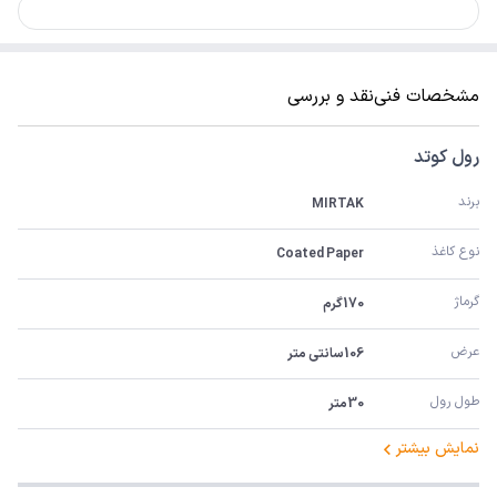
مشخصات فنی
نقد و بررسی
رول کوتد
برند
MIRTAK
نوع کاغذ
Coated Paper
گرماژ
170گرم
عرض
106سانتی متر
طول رول
30متر
نمایش بیشتر