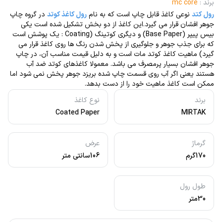
برند
:
mc core
رول کتد
نوعی کاغذ قابل چاپ است که به نام
رول کاغذ کوتد
در گروه چاپ
جوهر افشان قرار می گیرد.این کاغذ از دو بخش تشکیل شده است یکی
بیس پیپر (Base Paper) و دیگری کوتینگ (Coating : یک پوشش است
که برای جذب جوهر و جلوگیری از پخش شدن رنگ ها روی کاغذ قرار می
گیرد) ماهیت کاغذ کوتد مات است و به دلیل قیمت مناسب آن، در چاپ
جوهر افشان بسیار پرمصرف می باشد. معمولا کاغذهای کوتد ضد آب
هستند یعنی اگر آب روی قسمت چاپ شده بریزد جوهر پخش نمی شود اما
ممکن است کاغذ ماهیت خود را از دست بدهد.
برند
نوع کاغذ
Coated Paper
MIRTAK
گرماژ
عرض
170گرم
106سانتی متر
طول رول
30متر