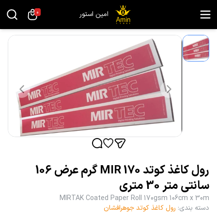
0
امین استور
رول کاغذ کوتد MIR 170 گرم عرض 106
سانتی متر 30 متری
MIRTAK Coated Paper Roll 170gsm 106cm x 30m
دسته بندی
:
رول کاغذ کوتد جوهرافشان