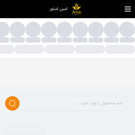
امین استور
ول کاغذ عکس فتوگلاسه سیلک | خرید کاغذ لاستر و ابریشمی چاپ 
رید رول کاغذ عکس فتوگلاسه سیلک (لاستر) با کیفیت چاپ حرفه ای، 