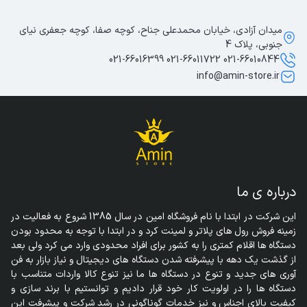
میدان آزادی، خیابان محمدعلی جناح، کوچه صفا، کوچه جعفری نیای
جنوبی، پلاک 4
021-66010844 021-66011722 021-66016399
info@amin-store.ir
درباره ی ما
این شرکت در ابتدا با نام فروشگاه امین در سال 1385 شروع به فعالیت در 
زمینه فروش رول های پلاتر و لمینت کرد و در ابتدا با توجه به محدود بودن 
دستگاه ها اقلام کمتری را به کشور برای افراد محدودی وارد می کرد ولی بعد 
از گذشت یک دهه با پیشرفته شدن دستگاه های دیجیتال و نیاز بازار به فن 
آوری های جدید و تنوع در دستگاه ها ما نیز تنوع کالا واردات متناسب با 
دستگاه ها را در اولویت کار خود قرار دادیم و توانستیم با برند سازی و 
کیفیت بالای اجناس و نیز خدمات گوناگونی در رشد شرکت و پیشرفت این 