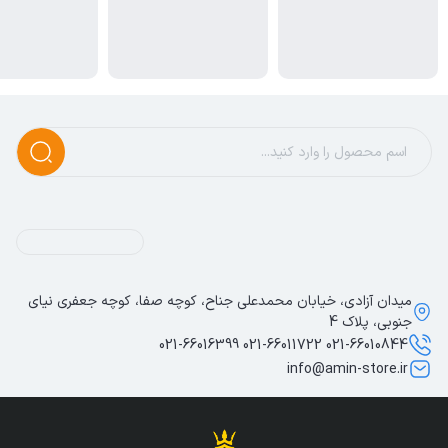
میدان آزادی، خیابان محمدعلی جناح، کوچه صفا، کوچه جعفری نیای
جنوبی، پلاک 4
021-66010844 021-66011722 021-66016399
info@amin-store.ir