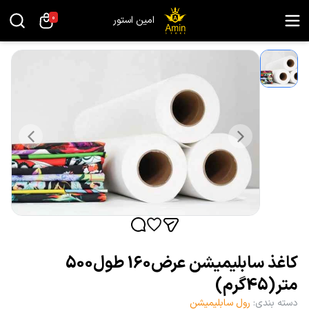
0
امین استور
کاغذ سابلیمیشن عرض160 طول500
متر(45گرم)
دسته بندی
:
رول سابلیمیشن