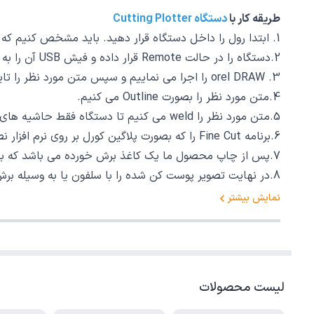
طریقه کار با
دستگاه Cutting Plotter
1. ابتدا رول را داخل دستگاه قرار دهید. باید مشخص کنیم که مدیای ما رول است یا صفحه
2.دستگاه را در حالت Remote قرار داده و فیش USB آن را به پشت کامپیوتر وصل می کنیم.
3. orel DRAW را اجرا می نماییم و سپس متن مورد نظر را تایپ می کنیم.
4.متن مورد نظر را بصورت Outline می کنیم.
5.متن مورد نظر را weld می کنیم تا دستگاه فقط حاشیه های دور را ببرد.
6.برنامه Fine Cut را که بصورت پلاگین کورل بر روی نرم افزار نصب شده اجرا می نماییم و صول و ارتفاع چاپ و همچنین تعداد چاپ را تعریف می کنیم.
7.پس از چاپ محصول ما یک کاغذ برش خورده می باشد که باید پوست کن شود.
8.در نهایت تصویر پوست کن شده را با سلفون یا به وسیله برش نصف کاغذ بر روی مکان مورد نظر نصب می نمایید.
نمایش بیشتر
لیست محصولات