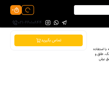
0
021-66010844
تماس بگیرید
ا استفاده
رنگ، طلق و
مق برش