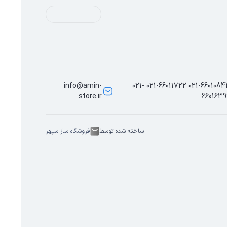
info@amin-
021-66010844 021-66011722 021-
store.ir
6601639
ساخته شده توسط
فروشگاه ساز سپهر