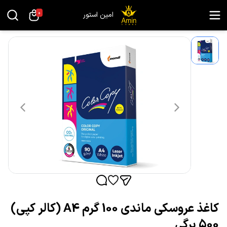
0
امین استور
کاغذ عروسکی ماندی 100 گرم A4 (کالر کپی)
500 برگی