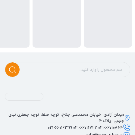
میدان آزادی، خیابان محمدعلی جناح، کوچه صفا، کوچه جعفری نیای
جنوبی، پلاک 4
021-66010844 021-66011722 021-66016399