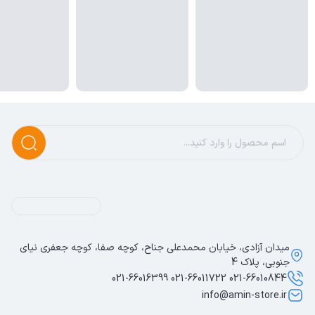
میدان آزادی، خیابان محمدعلی جناح، کوچه صفا، کوچه جعفری نیای
جنوبی، پلاک 4
021-66010844 021-66011722 021-66016399
info@amin-store.ir