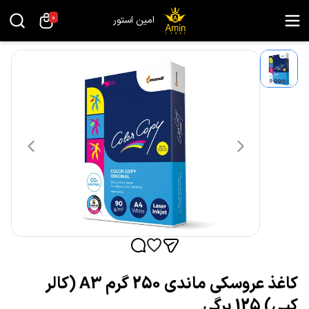
0
امین استور
کاغذ عروسکی ماندی 250 گرم A3 (کالر
کپی) 125 برگی