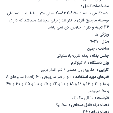
مشخصات کامل :
دستگاهی با ابعاد 170*320*400 میلی متر و با قابلیت صحافی
بوسیله مارپیچ فلزی با فنر انداز برقی میباشد میباشد که دارای
46 تیغه و دارای خلاص کن نمی باشد.
ویژگی ها :
مدل :
9027
ساخت :
چین
جنس بدنه :
بدنه فلزی-پلاستیکی
وزن دستگاه :
8 کیلوگرم
کارایی :
مارپیچ زن دستی / فنر انداز برقی
فنرهای مورد استفاده :
انواع فنر مارپیچی 4:1 (coil) سایزهای 8
و 10 و 12 و 14 و 16 و 18 و 20 و 22 و 25 و 30 و 35 و 40 و 45
و 50 میلیمتر
ظرفیت :
10 الی 20 برگ
تعداد برگه قابل صحافی :
500 برگ
تعداد تیغه :
46