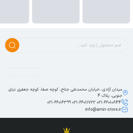
میدان آزادی، خیابان محمدعلی جناح، کوچه صفا، کوچه جعفری نیای
جنوبی، پلاک 4
021-66010844 021-66011722 021-66016399
info@amin-store.ir