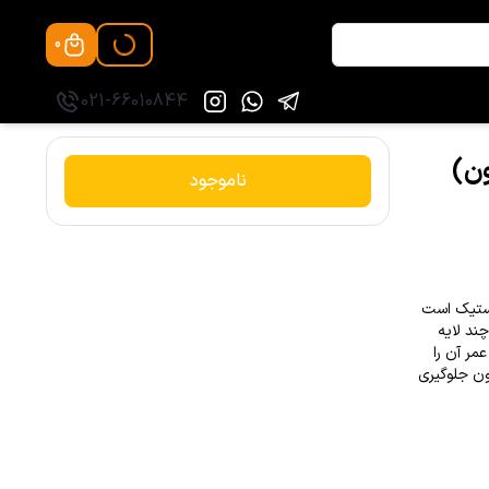
0
021-66010844
ق (150 میکرون)
ناموجود
استیک است
ند لایه
مر آن را
ون جلوگیری