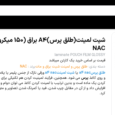
شیت لمینت(طلق پرس)A4 برا
NAC
laminate POUCH FILM GLOSSY
قیمت بر اساس خرید یک کارتن میباشد
دسته بندی
:
طلق پرس و لمینت شیت براق و مات
برند
:
NAC
طلق پرسa4 nac
یا
شیت لمینتa4 nac
ورقی نازک از جنس پلیمر یا پل
و روی کاغذ
پرس
می شود. همچنین، فرآیند لمینیت کردن هم تکنیکی برای چ
کردن یک ماده است و بدین ترتیب با لمینت کردن کاغذ می توان دوام و ع
افزایش داد و از آن در مقابل چرب شدن، فید یا کمرنگ شدن تصاویر و مت
کرد.