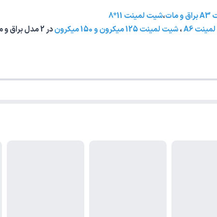
مات
،
شیت لمینت 11*8
مینت A6
،
شیت لمینت 125 میکرون و 150 میکرون
در 2 مدل براق و مات قابل فروش میباشند.