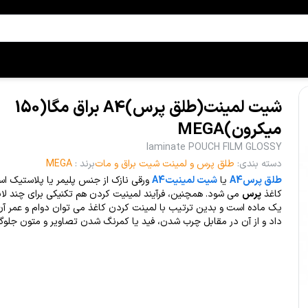
شیت لمینت(طلق پرس)A4 براق مگا(150
میکرون)MEGA
laminate POUCH FILM GLOSSY
دسته بندی
:
طلق پرس و لمینت شیت براق و مات
برند
:
MEGA
طلق پرسA4
یا
شیت لمینیتA4
ورقی نازک از جنس پلیمر یا پلاستیک ا
کاغذ
پرس
می شود. همچنین، فرآیند لمینیت کردن هم تکنیکی برای چند لا
یک ماده است و بدین ترتیب با لمینت کردن کاغذ می توان دوام و عمر آن 
داد و از آن در مقابل چرب شدن، فید یا کمرنگ شدن تصاویر و متون جلوگی