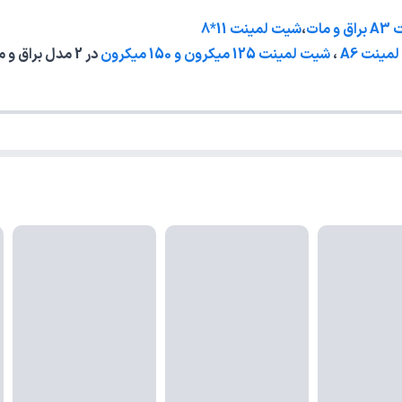
مات
،
شیت لمینت 11*8
مینت A6
،
شیت لمینت 125 میکرون و 150 میکرون
در 2 مدل براق و مات قابل فروش میباشند.