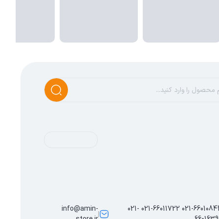
info@amin-
021-66010844 021-66011722 021-