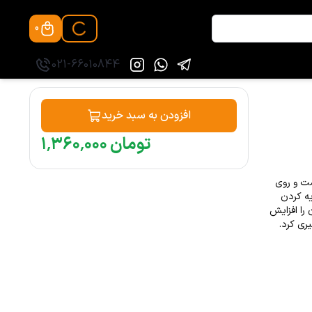
0
021-66010844
افزودن به سبد خرید
تومان
۰۰۰
٬
۳۶۰
٬
۱
ست و روی
یه کردن
را افزایش
ری کرد.