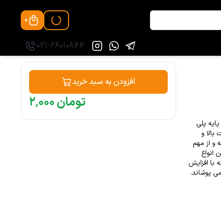
0
021-66010844
افزودن به سبد خرید
تومان
۰۰۰
٬
۲
 بر پایه پلی
بالا و
 و از مهم
 انواع
 با افزایش
می پوشاند.