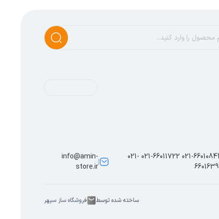
info@amin-
021-66010844 021-66011722 021-
store.ir
6601639
ساخته شده توسط
فروشگاه ساز سپهر