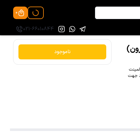
0
021-66010844
ناموجود
لمینت
د جهت