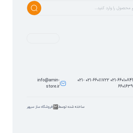
info@amin-
021-66010844 021-66011722 021-
store.ir
6601639
ساخته شده توسط
فروشگاه ساز سپهر