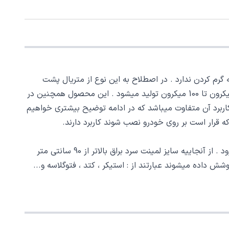
م کردن ندارد . در اصطلاح به این نوع از متریال پشت
در ضخامتها و عرض های مختلفی تولید میشود . این متریال معمولاً از ضخامت 50 میکرون تا 100 میکرون تولید میشود . این محصول همچنین در
تفاده میکنید کاربرد آن متفاوت میباشد که در ادامه توضیح بیشتری خواهیم
ه قرار است بر روی خودرو نصب شوند کاربرد دارند.
لمینت سرد ماسه ای یا شنی معمولاً برای کارهای چاپ شده استفاده میشود . و به عنوان محافظی برای کارهای چاپ شده به کار میرود . از آنجاییه سایز لمینت سرد براق بالاتر از 90 سانتی متر
ش داده میشوند عبارتند از : استیکر ، کتد ، فتوگلاسه و...