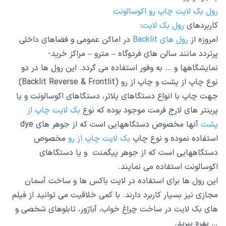
رول بک لایت چاپ رو اکوسالونت
کاربردهای
رول بک لایت
:
امروزه از
رول های Backlit
در اماکن عمومی و فضاهای داخلی
پرتردد مانند سالن های فردوگاه – مترو – مراکز خرید-
نمایشگاهها و … به وفور استفاده می گردد. این رول ها در دو
نوع چاپ از پشت و چاپ از رو (Backlit Reverse & Frontlit)
جهت چاپ با انواع دستگاهای پلاتر، دستگاهای اکوسالونت و یا
پرینتر های لارج فرمت موجود بوده که نوع
بک لایت چاپ از
پشت
آنها مخصوص دستگاههایی است که از جوهر های dye
استفاده نموده و نوع چاپ
بک لایت چاپ از رو
مخصوص
دستگاههایی است که از جوهر پیگمنت و یا دستگاهای
اکوسالونت استفاده می نمایند.
این رول ها برای استفاده در لایت باکس ها و ساخت آسمان
مجازی نیز بسیار کاربرد دارند. با کمی خلاقیت می توانید از فیلم
های بک لایت در ساخت چراغ خواب، آباژور، تابلوهای شخصی و
… بهره ببرید.