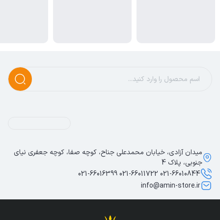
میدان آزادی، خیابان محمدعلی جناح، کوچه صفا، کوچه جعفری نیای
جنوبی، پلاک 4
021-66010844 021-66011722 021-66016399
info@amin-store.ir