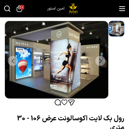
0
امین استور
رول بک لایت اکوسالونت عرض 106 - 30
متری