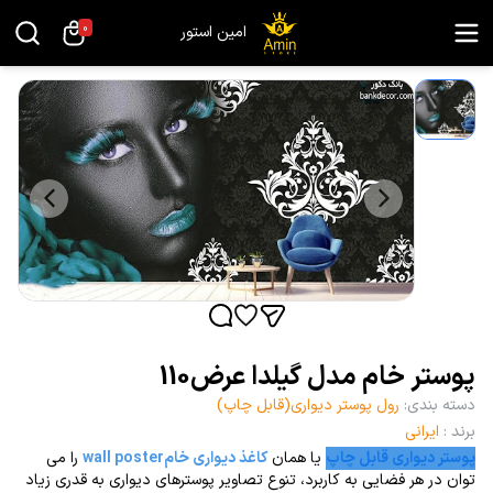
0
امین استور
پوستر خام مدل گیلدا عرض110
دسته بندی
:
رول پوستر دیواری(قابل چاپ)
برند
:
ایرانی
پوستر دیواری قابل چاپ
یا همان
کاغذ دیواری خامwall poster
را می
توان در هر فضایی به کاربرد، تنوع تصاویر پوسترهای دیواری به قدری زیاد