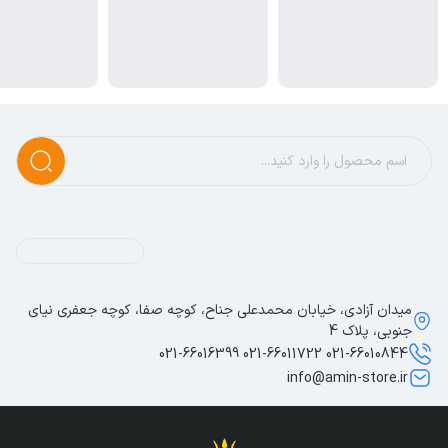
میدان آزادی، خیابان محمدعلی جناح، کوچه صفا، کوچه جعفری نیای
جنوبی، پلاک 4
021-66010844 021-66011722 021-66016399
info@amin-store.ir