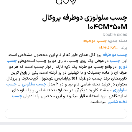
چسب سلولوزی دوطرفه یروکال
104CM*50M
Double sided
دسته بندی
:
چسب دوطرفه
برند
:
EURO KAL
چسب دو طرفه
یرو کال همان طور که از نام این محصول مشخص است،
این
چسب
در عوض یک روی چسب، دارای دو رو چسب است.یعنی
چسب
دو رو
در واقع چسب دو طرفه یک لایه نازک از نوار چسب است که هر دو
طرف آن را ماده چسبناک و با کیفیتی در بر گرفته است،یکی از رایج ترین
کاربردهای برند چسب دوطرفه tat،پارادایس،لتو،دورا ، گریت،ترک و یروکال
میتوان در تولید تخته شاسی نام برد و در 2 مدل
چسب سلفونی
یا
چسب
سلولوزی
میباشند.کاربرد دیگر آن در مصارف تخته شاسی و یا سازه های
نمایشگاهی مورد استفاده قرار میگیرند و این محصول را با عنوان
چسب
تخته شاسی
میشناسند