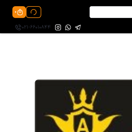
0
021-66010844