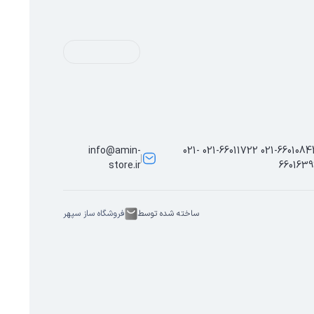
info@amin-
021-66010844 021-66011722 021-
store.ir
6601639
ساخته شده توسط
فروشگاه ساز سپهر