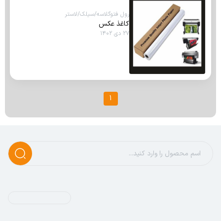
رول فتوگلاسه/سیلک/لاستر
کاغذ عکس
۲۷ دی ۱۴۰۲
1