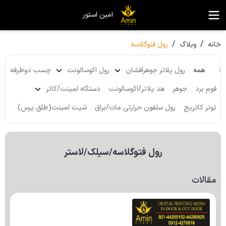
امین استور
/
/
خانه
وبلاگ
رول فتوگلاسه
:
همه
رول پلاتر جوهرافشان
رول اکوسالونت
چسب دوطرفه
فوم برد
جوهر
هد پلاتر/اکوسالونت
دستگاه لمینت/کاتر
تونر کاتریج
رول سلفون حرارتی مات/براق
شیت لمینت(طلق پرس)
رول فتوگلاسه/سیلک/لاستر
مقالات