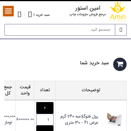
امین استور
مرجع فروش ملزومات چاپ
سبد خرید
1
سبد خريد شما
قیمت
جمع
توضیحات
تعداد
واحد
کل
رول فتوگلاسه 260 گرم
8,000,000
8000000.00
عرض 61 - 30 متری
تومان